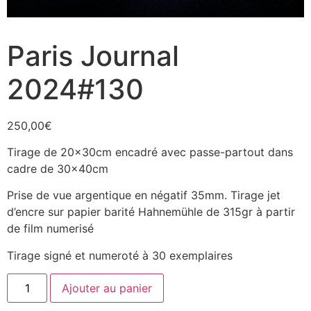
Paris Journal
2024#130
250,00
€
Tirage de 20x30cm encadré avec passe-partout dans
cadre de 30x40cm
Prise de vue argentique en négatif 35mm. Tirage jet
d’encre sur papier barité Hahnemühle de 315gr à partir
de film numerisé
Tirage signé et numeroté à 30 exemplaires
quantité
Ajouter au panier
de
Paris