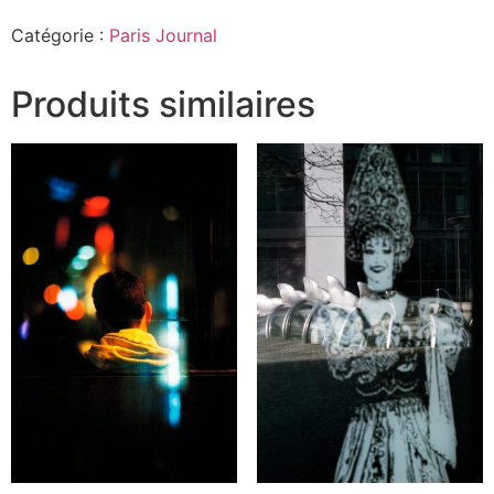
Journal
2024#130
Catégorie :
Paris Journal
Produits similaires