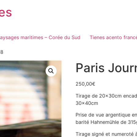
es
aysages maritimes – Corée du Sud
Tienes acento franc
78
Paris Jou
250,00
€
Tirage de 20x30cm encadr
30x40cm
Prise de vue argentique en
barité Hahnemühle de 315g
Tirage signé et numeroté 