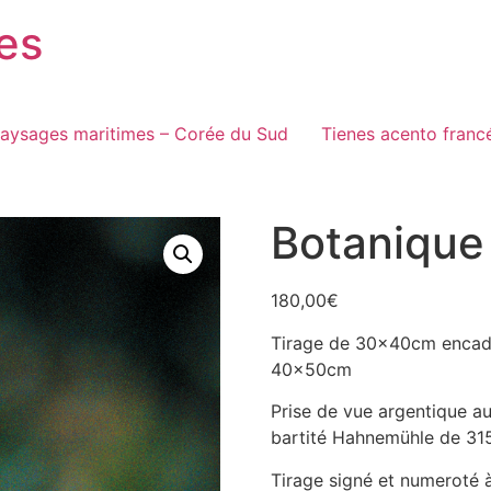
es
aysages maritimes – Corée du Sud
Tienes acento franc
Botanique
180,00
€
Tirage de 30x40cm encadr
40x50cm
Prise de vue argentique au
bartité Hahnemühle de 315g
Tirage signé et numeroté 